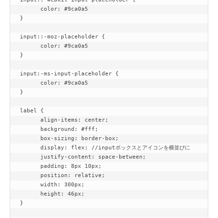
      color: #9ca0a5

}

input::-moz-placeholder {

      color: #9ca0a5

}

input:-ms-input-placeholder {

      color: #9ca0a5

}

label {

      align-items: center;

      background: #fff;

      box-sizing: border-box;

      display: flex; //inputボックスとアイコンを横並びに

      justify-content: space-between;

      padding: 8px 10px;

      position: relative;

      width: 300px;

      height: 46px;

}
