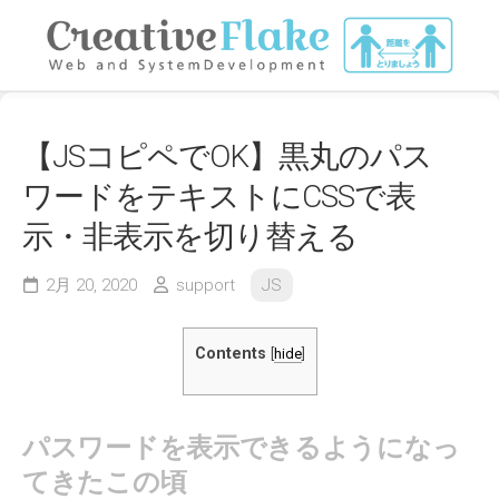
Skip
to
content
【JSコピペでOK】黒丸のパス
ワードをテキストにCSSで表
示・非表示を切り替える
2月 20, 2020
support
JS
Contents
[
hide
]
パスワードを表示できるようになっ
てきたこの頃