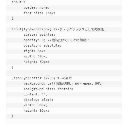
input {

      border: none;

      font-size: 18px;

}

input[type=checkbox] {//チェックボックスとしての機能

      cursor: pointer;

      opacity: 0; //機能だけでいいので透明に

      position: absolute;

      right: 5px;

      width: 30px;

      height: 30px;

}

.iconEye::after {//アイコンの表示

      background: url(画像のURL) no-repeat 96%;

      background-size: contain;

      content: '';

      display: block;

      width: 30px;

      height: 30px;

}