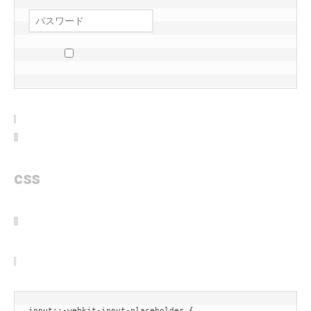
css
input::-webkit-input-placeholder {
