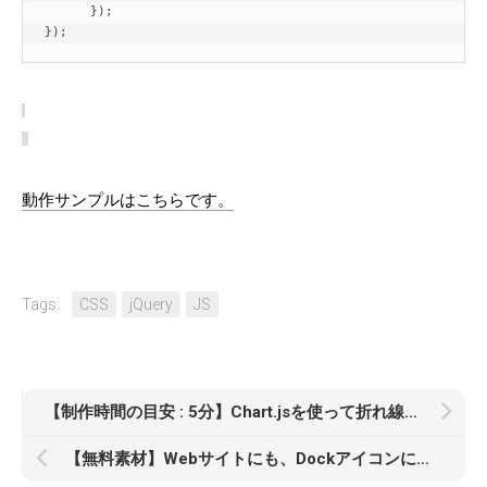
      });

});
動作サンプルはこちらです。
Tags:
CSS
jQuery
JS
【制作時間の目安 : 5分】Chart.jsを使って折れ線グラフを描いてみよう
【無料素材】Webサイトにも、Dockアイコンにも、ショートカットアイコンにも！みんな大好きファイルアイコンセット9選