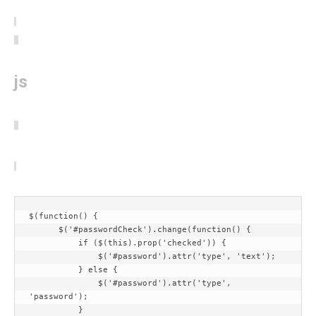
js
$(function() {

      $('#passwordCheck').change(function() {

          if ($(this).prop('checked')) {

              $('#password').attr('type', 'text');

          } else {

              $('#password').attr('type', 
'password');

          }
